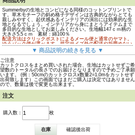
商品説明
Summerbyの生地とコンビになる同様のコットンプリントで
す。草木モチーフの斜め格子デザインは古典的ながらとても
親しみやすく、起伏感あるインテリアの演出には効果的な生
地となるでしょう。インテリアから身にまとうアイテムまで
多目的な生地としてお楽しみください。生地幅147ｃｍ柄の
大きさ5.5ｃｍ 素材：綿100％
配送方法はクリックポストによるメール便と通常のヤマト,
ゆうパック便が選べます。規定サイズ外の配送や折畳めない
商品はレターパックまたは通常配送となります。予めご了承
▼ 商品説明の続きを見る ▼
下さい。)
ご注意
カットクロスをまとめ買いされた場合、生地はカットせずご希
望数のトータルの長さでのお届けとなりますので予めご了承願
います。 (例：50cmのカットクロスx数量2=1.0mをカットせず
出荷致します）この画面ではまだご購入は決定ではありません
ので、数量は後で変更も出来ます。
注文
購入数：
枚
在庫
確認後出荷