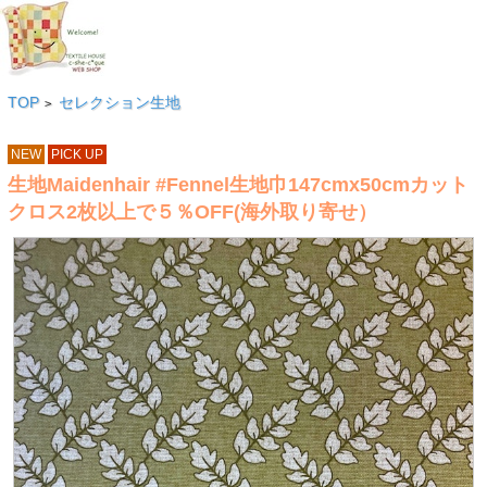
TOP
セレクション生地
>
NEW
PICK UP
生地Maidenhair #Fennel生地巾147cmx50cmカット
クロス2枚以上で５％OFF(海外取り寄せ）