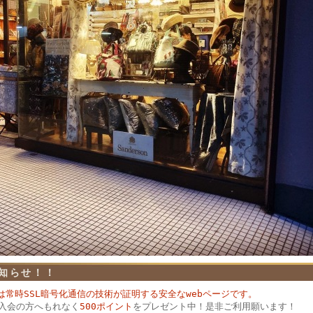
知らせ！！
プは常時SSL暗号化通信の技術が証明する安全なwebページです。
入会の方へもれなく
500ポイント
をプレゼント中！是非ご利用願います！