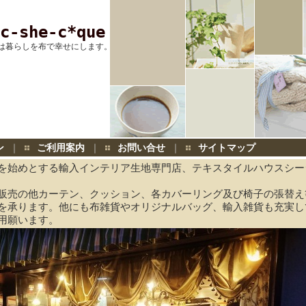
c-she-c*que
は暮らしを布で幸せにします。
ン
｜
ご利用案内
｜
お問い合せ
｜
サイトマップ
を始めとする輸入インテリア生地専門店、テキスタイルハウスシー
販売の他カーテン、クッション、各カバーリング及び椅子の張替え
を承ります。他にも布雑貨やオリジナルバッグ、輸入雑貨も充実し
用願います。