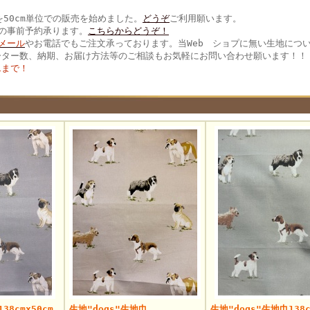
を50cm単位での販売を始めました。
どうぞ
ご利用願います。
の事前予約承ります。
こちらからどうぞ！
メール
やお電話でもご注文承っております。当Web ショプに無い生地につ
ーター数、納期、お届け方法等のご相談もお気軽にお問い合わせ願います！！
51まで！
38cmx50cm
生地"dogs"生地巾
生地"dogs"生地巾138c