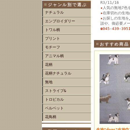
R3/11/16
ジャンル別で選ぶ
★
人気の無地7色
ナチュラル
★
在庫切れの生地
★
お探しの生地を
エンブロイダリー
談や、御必要メ
☎045-439-39
トワル柄
プリント
おすすめ商品
モチーフ
アニマル柄
花柄
花柄ナチュラル
無地
ストライプ&
トロピカル
ベルベット
花鳥柄
生地"dogs"生地巾1