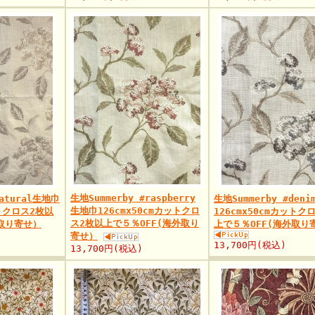
生地Summerby #raspberry
natural生地巾
生地Summerby #den
生地巾126cmx50cmカットクロ
ットクロス2枚以
126cmx50cmカットク
ス2枚以上で５％OFF(海外取り
外取り寄せ）
上で５％OFF(海外取り
寄せ）
13,700円(税込)
13,700円(税込)