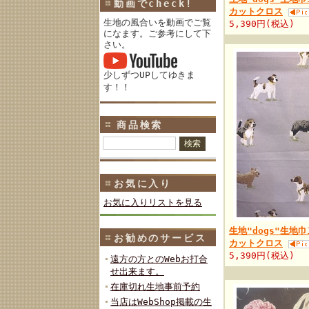
動画でcheck!
カットクロス
生地の風合いを動画でご覧
5,390円(税込)
になます。ご参考にして下
さい。
少しずつUPしてゆきま
す！！
商品検索
お気に入り
お気に入りリストを見る
生地"dogs"生地巾1
お勧めのサービス
カットクロス
5,390円(税込)
遠方の方とのWebお打合
せ出来ます。
在庫切れ生地事前予約
当店はWebShop掲載の生