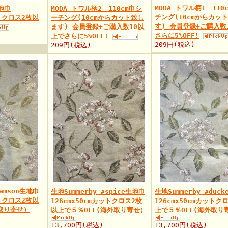
MODA トワル柄1 110
生地巾
MODA トワル柄2 110cm巾シ
チング(10cmからカッ
ットクロス2枚以
ーチング(10cmからカット致し
す) 会員登録+ご購入数
ます) 会員登録+ご購入数10以
さらに5%OFF!
上でさらに5%OFF!
209円(税込)
209円(税込)
damson生地巾
生地Summerby #spice生地巾
生地Summerby #duc
ットクロス2枚以
126cmx50cmカットクロス2枚
126cmx50cmカットク
外取り寄せ）
以上で５％OFF(海外取り寄せ）
上で５％OFF(海外取り
13,700円(税込)
13,700円(税込)