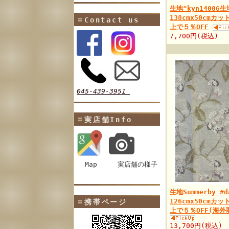
生地"kyn14006
138cmx50cmカ
Contact us
上で５％OFF
7,700円(税込)
045-439-3951
実店舗Info
Map
実店舗の様子
生地Summerby #
126cmx50cmカ
携帯ページ
上で５％OFF(海
13,700円(税込)