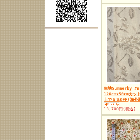
生地Summerby #
126cmx50cmカ
上で５％OFF(海
13,700円(税込)