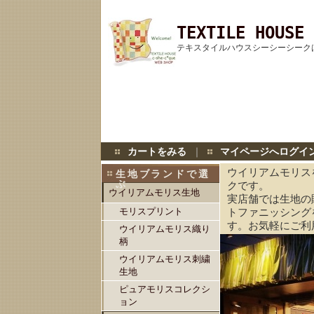
TEXTILE HOUSE 
テキスタイルハウスシーシーシーク
カートをみる
｜
マイページへログイ
ウイリアムモリス
生地ブランドで選
ぶ
クです。
ウイリアムモリス生地
実店舗では生地の
モリスプリント
トファニッシング
す。お気軽にご利
ウイリアムモリス織り
柄
ウイリアムモリス刺繍
生地
ピュアモリスコレクシ
ョン