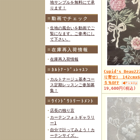
地サンプルを無料にて承
ります！
動画でチェック
生地の風合いを動画でご
覧になます。ご参考にし
て下さい。
在庫再入荷情報
在庫再入荷情報
ｶﾙﾄﾅｰｼﾞｭﾚｯｽﾝ
Cupid's Beau2
り寄せ） 142cmx
カルトナージュ基本コー
５％OFF
ス定期レッスンご参加募
19,600円(税込)
集！
ｳｲﾝﾄﾞｳﾄﾘーﾄﾒﾝﾄ
店長の独り言
カーテンフォトギャラリ
ー1
自分で計ってみよう！カ
ーテンサイズ。