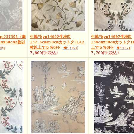
ngs237391（海
生地"kyn14022生地巾
生地"kyn14007生地巾
mx60cm2枚以
137.5cmx50cmカットクロス2
138cmx50cmカットク
枚以上で５％OFF
上で５％OFF
7,800円(税込)
7,700円(税込)