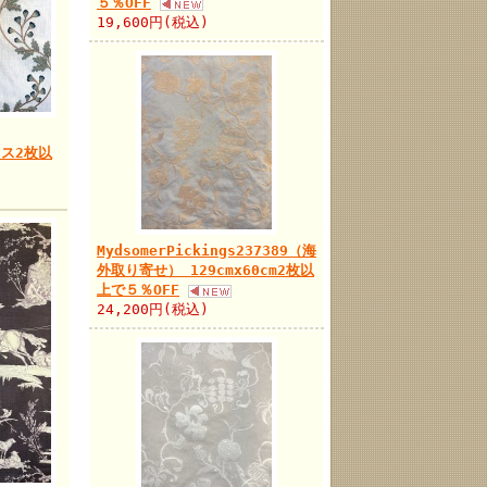
５％OFF
19,600円(税込)
ロス2枚以
MydsomerPickings237389（海
外取り寄せ） 129cmx60cm2枚以
上で５％OFF
24,200円(税込)