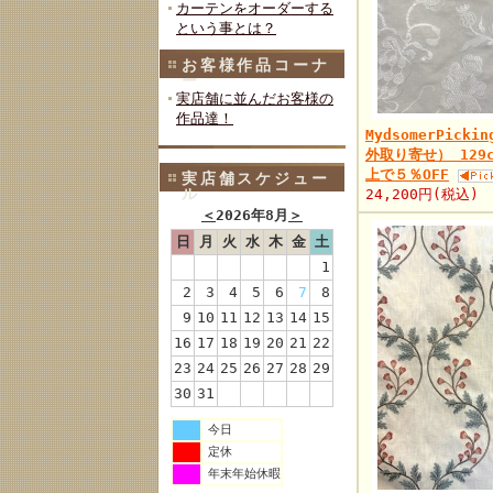
カーテンをオーダーする
という事とは？
お客様作品コーナ
ー
実店舗に並んだお客様の
作品達！
MydsomerPicki
外取り寄せ） 129c
上で５％OFF
実店舗スケジュー
ル
24,200円(税込)
＜
2026年8月
＞
日
月
火
水
木
金
土
1
2
3
4
5
6
7
8
9
10
11
12
13
14
15
16
17
18
19
20
21
22
23
24
25
26
27
28
29
30
31
今日
定休
年末年始休暇