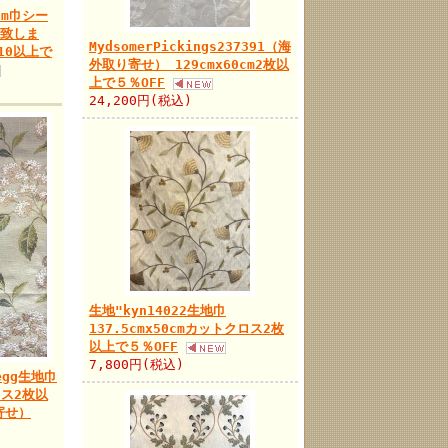
cm巾シー
ト致しま
MydsomerPickings237391（海
10以上で
外取り寄せ） 129cmx60cm2枚以
上で５％OFF
24,200円(税込)
生地"kyn14022生地巾
137.5cmx50cmカットクロス2枚
以上で５％OFF
7,800円(税込)
kegg生地巾
ロス2枚以
寄せ）