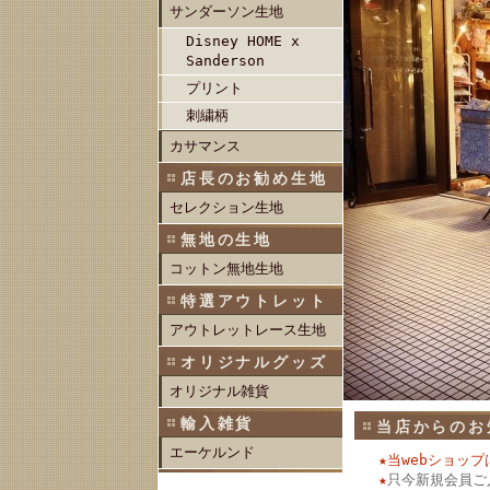
サンダーソン生地
Disney HOME x
Sanderson
プリント
刺繍柄
カサマンス
店長のお勧め生地
セレクション生地
無地の生地
コットン無地生地
特選アウトレット
アウトレットレース生地
オリジナルグッズ
オリジナル雑貨
輸入雑貨
当店からのお
エーケルンド
★当webショッ
★
只今新規会員ご