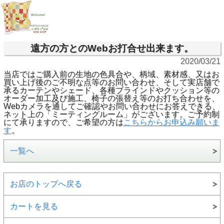
遠方の方とのWebお打合せ出来ます。
2020/03/21
当店ではご購入前の生地の色具合や、柄域、素材感、又はお
買い上げ後のご不明な点等のお問い合わせ、そして実店舗で
承るカーテンやシェード、各種ブラインドやクッション等の
オーダー加工及び施工、椅子の張替え等のお打ち合わせを、
Webカメラを通してご確認やお問い合わせにお答えできる、
ネット上の「ミーティングルーム」がございます。ご予約制
にて承りますので、ご希望の方は
こちらからお申込み願いま
す
。
一覧へ
お店のトップへ戻る
カートを見る