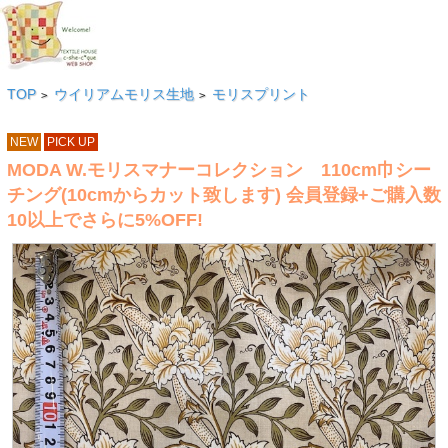
TOP
ウイリアムモリス生地
モリスプリント
>
>
NEW
PICK UP
MODA W.モリスマナーコレクション 110cm巾シー
チング(10cmからカット致します) 会員登録+ご購入数
10以上でさらに5%OFF!