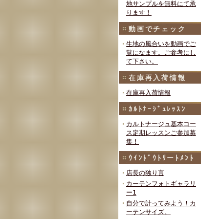
地サンプルを無料にて承
ります！
動画でチェック
生地の風合いを動画でご
覧になます。ご参考にし
て下さい。
在庫再入荷情報
在庫再入荷情報
ｶﾙﾄﾅｰｼﾞｭﾚｯｽﾝ
カルトナージュ基本コー
ス定期レッスンご参加募
集！
ｳｲﾝﾄﾞｳﾄﾘーﾄﾒﾝﾄ
店長の独り言
カーテンフォトギャラリ
ー1
自分で計ってみよう！カ
ーテンサイズ。