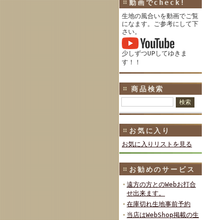
動画でcheck!
生地の風合いを動画でご覧
になます。ご参考にして下
さい。
少しずつUPしてゆきま
す！！
商品検索
お気に入り
お気に入りリストを見る
お勧めのサービス
遠方の方とのWebお打合
せ出来ます。
在庫切れ生地事前予約
当店はWebShop掲載の生