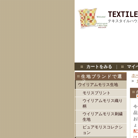
TEXTILE
テキスタイルハウ
カートをみる
｜
マイ
ホ
生地ブランドで選
ぶ
>
ウイリアムモリス生地
モリスプリント
ウイリアムモリス織り
柄
今
品
ウイリアムモリス刺繍
お
生地
ょ
ピュアモリスコレクシ
配
ョン
は