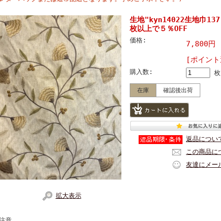
生地"kyn14022生地巾13
枚以上で５％OFF
価格:
7,800円
[ポイント
購入数:
枚
在庫
確認後出荷
返品につい
この商品に
友達にメー
拡大表示
注意