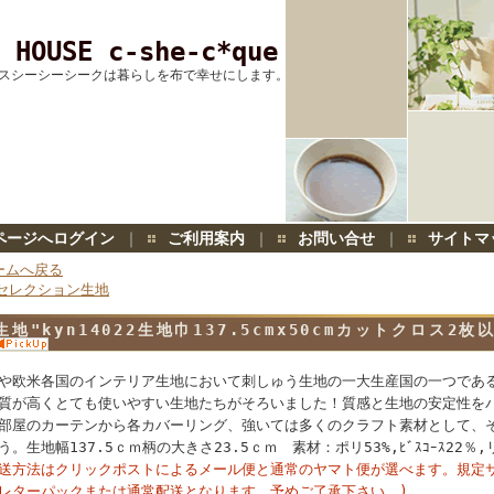
 HOUSE c-she-c*que
スシーシーシークは暮らしを布で幸せにします。
ページへログイン
｜
ご利用案内
｜
お問い合せ
｜
サイトマ
ームへ戻る
セレクション生地
生地"kyn14022生地巾137.5cmx50cmカットクロス2
や欧米各国のインテリア生地において刺しゅう生地の一大生産国の一つであ
質が高くとても使いやすい生地たちがそろいました！質感と生地の安定性を
部屋のカーテンから各カバーリング、強いては多くのクラフト素材として、
う。生地幅137.5ｃｍ柄の大きさ23.5ｃｍ 素材：ポリ53%,ﾋﾞｽｺｰｽ22％
送方法はクリックポストによるメール便と通常のヤマト便が選べます。規定
レターパックまたは通常配送となります。予めご了承下さい。)