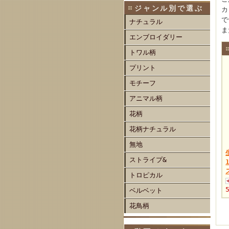
ジャンル別で選ぶ
カ
で
ナチュラル
ま
エンブロイダリー
トワル柄
プリント
モチーフ
アニマル柄
花柄
花柄ナチュラル
無地
ストライプ&
トロピカル
ベルベット
花鳥柄