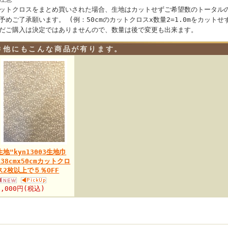
ットクロスをまとめ買いされた場合、生地はカットせずご希望数のトータル
予めご了承願います。 (例：50cmのカットクロスx数量2=1.0mをカット
だご購入は決定ではありませんので、数量は後で変更も出来ます。
他にもこんな商品が有ります。
生地"kyn13003生地巾
138cmx50cmカットクロ
ス2枚以上で５％OFF
5,000円(税込)