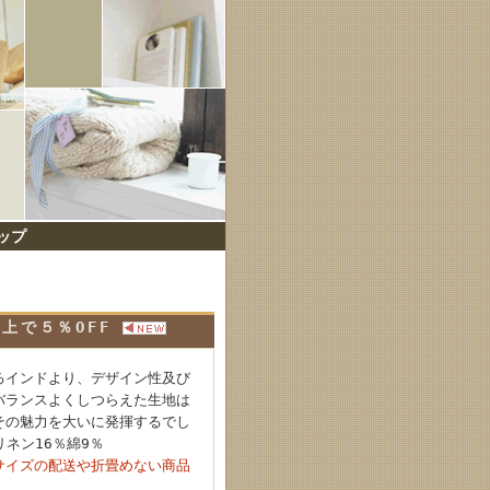
ップ
枚以上で５％OFF
るインドより、デザイン性及び
バランスよくしつらえた生地は
その魅力を大いに発揮するでし
,リネン16％綿9％
サイズの配送や折畳めない商品