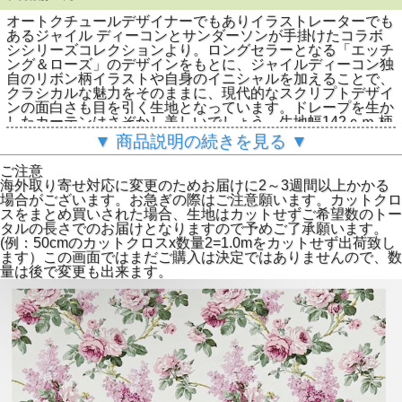
オートクチュールデザイナーでもありイラストレーターでも
あるジャイル ディーコンとサンダーソンが手掛けたコラボ
シシリーズコレクションより。ロングセラーとなる「エッチ
ング＆ローズ」のデザインをもとに、ジャイルディーコン独
自のリボン柄イラストや自身のイニシャルを加えることで、
クラシカルな魅力をそのままに、現代的なスクリプトデザイ
ンの面白さも目を引く生地となっています。ドレープを生か
したカーテンはさぞかし美しいでしょう。生地幅142ｃｍ,柄
の大きさ62.5cm,麻53％綿35％ナイロン12％
▼ 商品説明の続きを見る ▼
配送方法はクリックポストによるメール便と通常のヤマト便
が選べます。規定サイズの配送や折畳めない商品はレターパ
ご注意
ックまたは通常配送となります。予めご了承下さい。)
海外取り寄せ対応に変更のためお届けに2～3週間以上かかる
場合がございます。お急ぎの際はご注意願います。カットクロ
スをまとめ買いされた場合、生地はカットせずご希望数のトー
タルの長さでのお届けとなりますので予めご了承願います。
(例：50cmのカットクロスx数量2=1.0mをカットせず出荷致し
ます）この画面ではまだご購入は決定ではありませんので、数
量は後で変更も出来ます。