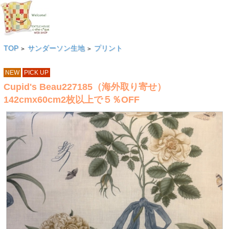
TOP
サンダーソン生地
プリント
>
>
NEW
PICK UP
Cupid's Beau227185（海外取り寄せ）
142cmx60cm2枚以上で５％OFF