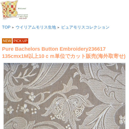
TOP
ウイリアムモリス生地
ピュアモリスコレクション
>
>
NEW
PICK UP
Pure Bachelors Button Embroidery236617
135cmx1M以上10ｃｍ単位でカット販売(海外取寄せ)