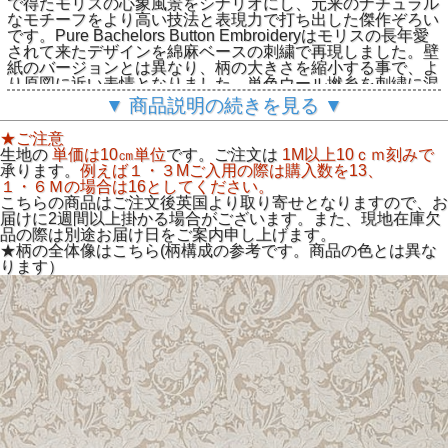
で得たモリスの心象風景をシナリオにし、元来のナチュラル
なモチーフをより高い技法と表現力で打ち出した傑作ぞろい
です。Pure Bachelors Button Embroideryはモリスの長年愛
されて来たデザインを綿麻ベースの刺繍で再現しました。壁
紙のバージョンとは異なり、柄の大きさを縮小する事で、よ
り原図に近い表情となりました。単色ウール撚糸を刺繍に混
ぜる事で大変上品な生地に仕上がってます。是非カーテンで
▼ 商品説明の続きを見る ▼
お使い頂けるとその完成度が実感頂けるでしょう。生地巾
135cm柄の間隔46.5cm素材麻44％ポリ32%綿13%ウール
★ご注意
11%
生地の
単価は10㎝単位
です。ご注文は
1M以上10ｃｍ刻みで
承ります。
例えば１・３Mご入用の際は購入数を13、
１・６Ｍの場合は16としてください。
こちらの商品はご注文後英国より取り寄せとなりますので、お
届けに2週間以上掛かる場合がございます。また、現地在庫欠
品の際は別途お届け日をご案内申し上げます。
★柄の全体像はこちら(柄構成の参考です。商品の色とは異な
ります）