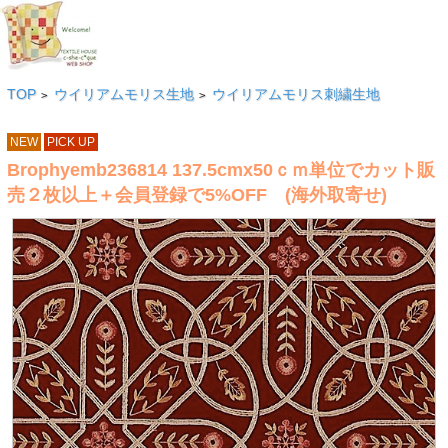
TOP
ウイリアムモリス生地
ウイリアムモリス刺繍生地
>
>
NEW
PICK UP
Brophyemb236814 137.5cmx50ｃｍ単位でカット販
売２枚以上＋会員登録で5%OFF (海外取寄せ)