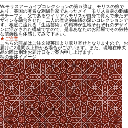
W.モリスアーカイブコレクションの第５弾は、モリスの娘で
あり、英国の著名な刺繍作家であったメイ モリス自身の刺繍
モチーフと、父であるウイリアムモリスが自身で育んで来たデ
ザインを融合させた、二人の歴史的由緒の深いコレクションで
す。根底に流れる「生活芸術」の精神が生地それぞれのデザイ
ンに活かされた構成ですので、是非あなたのお部屋でその独特
な装飾性を体感してみて下さい。
★ご注意
こちらの商品はご注文後英国より取り寄せとなりますので、お
届けに2週間以上掛かる場合がございます。また、現地在庫欠
品の際は別途お届け日をご案内申し上げます。
柄の全体イメージ