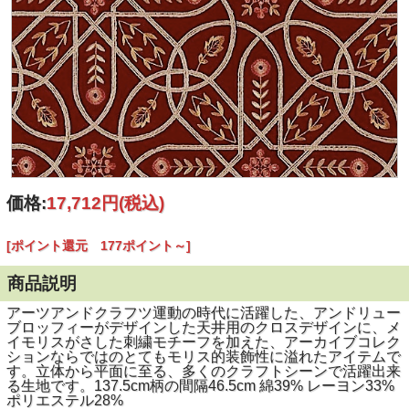
価格:
17,712円
(税込)
[ポイント還元 177ポイント～]
商品説明
アーツアンドクラフツ運動の時代に活躍した、アンドリュー
ブロッフィーがデザインした天井用のクロスデザインに、メ
イモリスがさした刺繍モチーフを加えた、アーカイブコレク
ションならではのとてもモリス的装飾性に溢れたアイテムで
す。立体から平面に至る、多くのクラフトシーンで活躍出来
る生地です。137.5cm柄の間隔46.5cm 綿39% レーヨン33%
ポリエステル28%