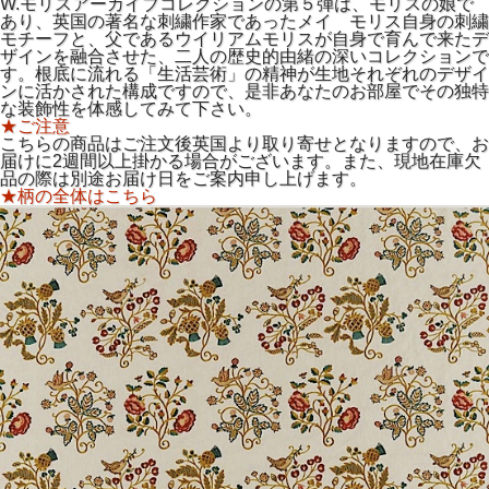
W.モリスアーカイブコレクションの第５弾は、モリスの娘で
あり、英国の著名な刺繍作家であったメイ モリス自身の刺繍
モチーフと、父であるウイリアムモリスが自身で育んで来たデ
ザインを融合させた、二人の歴史的由緒の深いコレクションで
す。根底に流れる「生活芸術」の精神が生地それぞれのデザイ
ンに活かされた構成ですので、是非あなたのお部屋でその独特
な装飾性を体感してみて下さい。
★ご注意
こちらの商品はご注文後英国より取り寄せとなりますので、お
届けに2週間以上掛かる場合がございます。また、現地在庫欠
品の際は別途お届け日をご案内申し上げます。
★柄の全体はこちら