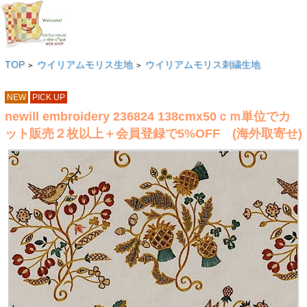
TOP
ウイリアムモリス生地
ウイリアムモリス刺繍生地
>
>
NEW
PICK UP
newill embroidery 236824 138cmx50ｃｍ単位でカ
ット販売２枚以上＋会員登録で5%OFF (海外取寄せ)