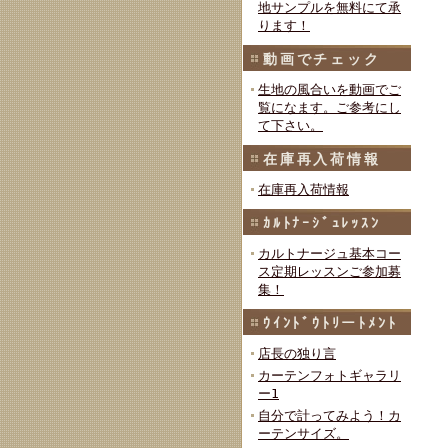
地サンプルを無料にて承
ります！
動画でチェック
生地の風合いを動画でご
覧になます。ご参考にし
て下さい。
在庫再入荷情報
在庫再入荷情報
ｶﾙﾄﾅｰｼﾞｭﾚｯｽﾝ
カルトナージュ基本コー
ス定期レッスンご参加募
集！
ｳｲﾝﾄﾞｳﾄﾘーﾄﾒﾝﾄ
店長の独り言
カーテンフォトギャラリ
ー1
自分で計ってみよう！カ
ーテンサイズ。