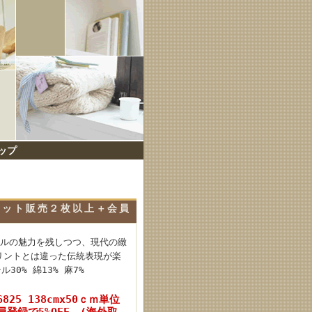
ップ
単位でカット販売２枚以上＋会員
ナルの魅力を残しつつ、現代の緻
リントとは違った伝統表現が楽
0% 綿13% 麻7%
36825 138cmx50ｃｍ単位
登録で5%OFF (海外取