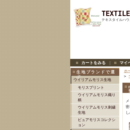
TEXTILE
テキスタイルハウ
カートをみる
｜
マイ
ホ
生地ブランドで選
ぶ
>
ウイリアムモリス生地
モリスプリント
ウイリアムモリス織り
柄
メ
密
ウイリアムモリス刺繍
生地
し
ピュアモリスコレクシ
ョン