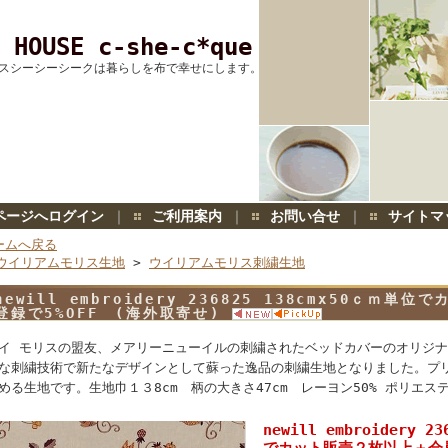
 HOUSE c-she-c*que
スシーシーシークは暮らしを布で幸せにします。
ページへログイン
｜
ご利用案内
｜
お問い合せ
｜
サイトマ
ームへ戻る
ウイリアムモリス生地
>
ウイリアムモリス刺繍生地
newill embroidery 236825 138cmx50ｃｍ
登録で5%OFF (海外取寄せ)
イ モリスの盟友、メアリーニューイルの刺繍されたベッドカバーのオリジ
な刺繍技術で新たなデザインとして蘇った逸品の刺繍生地となりました。プ
める生地です。生地巾１３8cm 柄の大きさ47cm レーヨン50% ポリエステル3
newill embroidery 2
でカット販売２枚以上＋会員