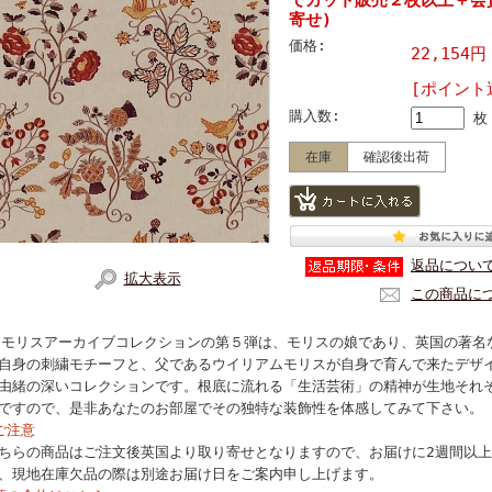
寄せ)
価格:
22,154円
[ポイント
購入数:
枚
在庫
確認後出荷
返品につい
拡大表示
この商品に
.モリスアーカイブコレクションの第５弾は、モリスの娘であり、英国の著名
自身の刺繍モチーフと、父であるウイリアムモリスが自身で育んで来たデザ
由緒の深いコレクションです。根底に流れる「生活芸術」の精神が生地それ
ですので、是非あなたのお部屋でその独特な装飾性を体感してみて下さい。
ご注意
ちらの商品はご注文後英国より取り寄せとなりますので、お届けに2週間以
、現地在庫欠品の際は別途お届け日をご案内申し上げます。