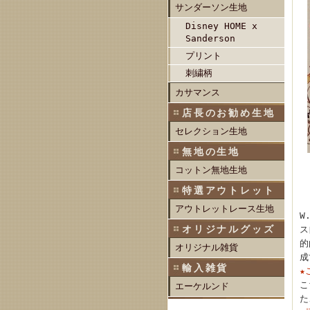
サンダーソン生地
Disney HOME x
Sanderson
プリント
刺繍柄
カサマンス
店長のお勧め生地
セレクション生地
無地の生地
コットン無地生地
特選アウトレット
アウトレットレース生地
W
オリジナルグッズ
ス
的
オリジナル雑貨
成
輸入雑貨
★
こ
エーケルンド
た