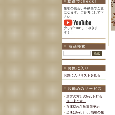
動画でcheck!
生地の風合いを動画でご覧
になます。ご参考にして下
さい。
少しずつUPしてゆきま
す！！
商品検索
お気に入り
お気に入りリストを見る
お勧めのサービス
遠方の方とのWebお打合
せ出来ます。
在庫切れ生地事前予約
当店はWebShop掲載の生