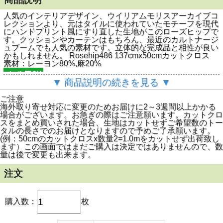
人気のインテリアデザイン、ウイリアムモリスアーカイブコ
レクションより、元はタイルに使われていたモチーフを現代
にハンドプリント風にすり直した生地がこのローズヒップで
す。クッションやカーテンはもちろん、最近のカルトナージ
ュブームでも人気の素材です。立体的な完成品と相性が良い
かもしれません。 Rosehip486 137cmx50cmカットクロス
素材：レーヨン80%,麻20%
▼ 商品説明の続きを見る ▼
(配送方法はクリックポストによるメール便と通常のヤマト
便が選べます。規定サイズ外の配送や折畳めない商品は通常
ご注意
配送となります。予めご了承下さい。)
海外取り寄せ対応に変更のためお届けに2～3週間以上かかる
場合がございます。お急ぎの際はご注意願います。カットクロ
スをまとめ買いされた場合、生地はカットせずご希望数のトー
タルの長さでのお届けとなりますので予めご了承願います。
(例：50cmのカットクロスx数量2=1.0mをカットせず出荷致し
ます）この画面ではまだご購入は決定ではありませんので、数
量は後で変更も出来ます。
注文
購入数：
枚