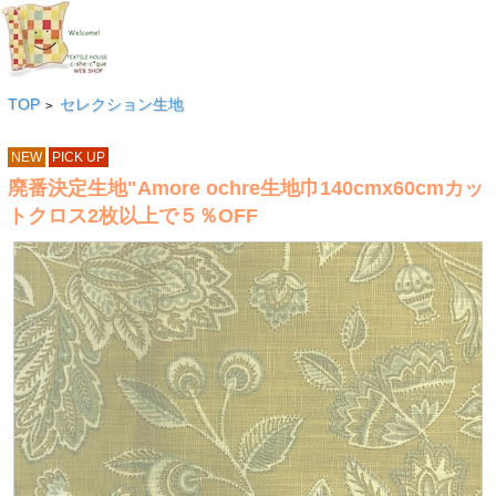
TOP
セレクション生地
>
NEW
PICK UP
廃番決定生地"Amore ochre生地巾140cmx60cmカッ
トクロス2枚以上で５％OFF