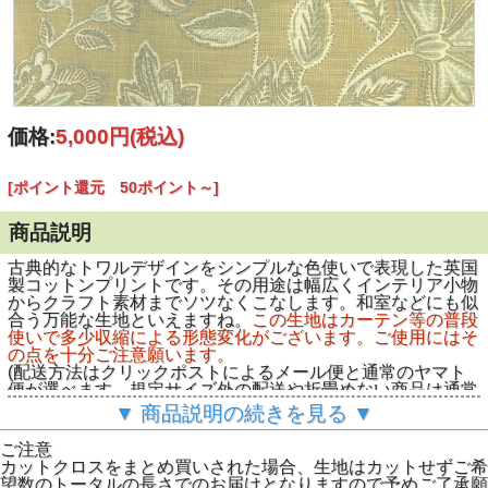
価格:
5,000円
(税込)
[ポイント還元 50ポイント～]
商品説明
古典的なトワルデザインをシンプルな色使いで表現した英国
製コットンプリントです。その用途は幅広くインテリア小物
からクラフト素材までソツなくこなします。和室などにも似
合う万能な生地といえますね。
この生地はカーテン等の普段
使いで多少収縮による形態変化がございます。ご使用にはそ
の点を十分ご注意願います。
(配送方法はクリックポストによるメール便と通常のヤマト
便が選べます。規定サイズ外の配送や折畳めない商品は通常
配送となります。予めご了承下さい。)
▼ 商品説明の続きを見る ▼
ご注意
カットクロスをまとめ買いされた場合、生地はカットせずご希
望数のトータルの長さでのお届けとなりますので予めご了承願