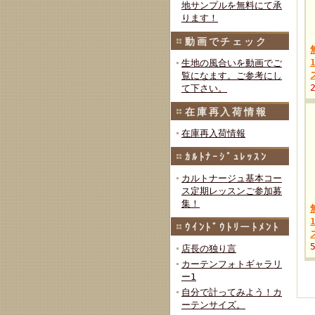
地サンプルを無料にて承
ります！
動画でチェック
生地の風合いを動画でご
覧になます。ご参考にし
て下さい。
在庫再入荷情報
在庫再入荷情報
ｶﾙﾄﾅｰｼﾞｭﾚｯｽﾝ
カルトナージュ基本コー
ス定期レッスンご参加募
集！
ｳｲﾝﾄﾞｳﾄﾘーﾄﾒﾝﾄ
店長の独り言
カーテンフォトギャラリ
ー1
自分で計ってみよう！カ
ーテンサイズ。