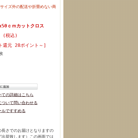
定サイズ外の配送や折畳めない商
cmx50ｃｍカットクロス
円 (税込)
ト還元 28ポイント～]
枚
いての詳細はこちら
について問い合わせる
ールですすめる
の長さでのお届けとなりますの
せず出荷致します）この画面では