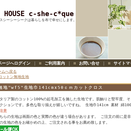
 HOUSE c-she-c*que
スシーシーシークは暮らしを布で幸せにします。
ページへログイン
｜
ご利用案内
｜
お問い合せ
｜
サイトマ
ームへ戻る
コットン無地生地
無地"wf5"生地巾141cmx50ｃｍカットクロス
タリア製のコットン100%の起毛加工を施した生地です。肌触りと堅牢度、
クションです。多色な取り揃えが嬉しいですね。 生地巾141cm 素材 綿100
注意
ちらの生地は画面の色と実際の色が違う場合があります。 ご注文の前に是
の生地の色をお確かめの上、ご注文される事をお薦め致します。