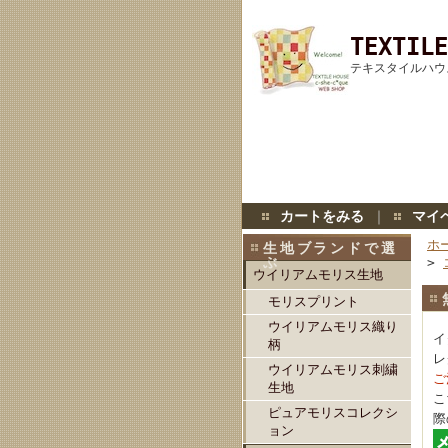
TEXTILE
テキスタイルハウ
カートをみる
｜
マイ
ホ
生地ブランドで選
ぶ
>
ウイリアムモリス生地
モリスプリント
ウイリアムモリス織り
イ
柄
レ
ウイリアムモリス刺繍
ご
生地
こ
ピュアモリスコレクシ
際
ョン