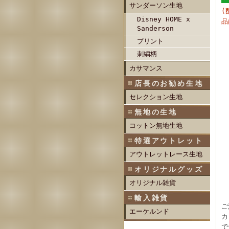
サンダーソン生地
(
Disney HOME x
品
Sanderson
プリント
刺繍柄
カサマンス
店長のお勧め生地
セレクション生地
無地の生地
コットン無地生地
特選アウトレット
アウトレットレース生地
オリジナルグッズ
オリジナル雑貨
輸入雑貨
ご
エーケルンド
カ
で