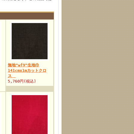
無地"wf9"生地巾
141cmx1mカットクロ
ス
5,760円(税込)