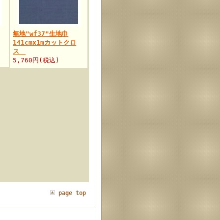
無地"wf37"生地巾
141cmx1mカットクロ
ス
5,760円(税込)
page top