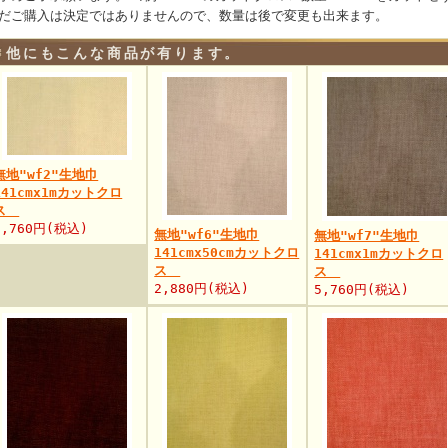
だご購入は決定ではありませんので、数量は後で変更も出来ます。
他にもこんな商品が有ります。
無地"wf2"生地巾
141cmx1mカットクロ
ス
5,760円(税込)
無地"wf6"生地巾
無地"wf7"生地巾
141cmx50cmカットクロ
141cmx1mカットクロ
ス
ス
2,880円(税込)
5,760円(税込)