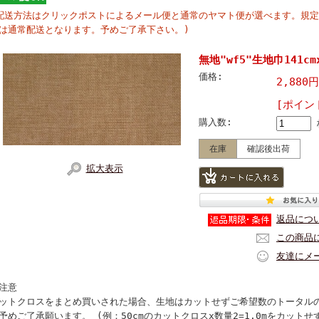
配送方法はクリックポストによるメール便と通常のヤマト便が選べます。規
は通常配送となります。予めご了承下さい。)
無地"wf5"生地巾141
価格:
2,880
[ポイン
購入数:
在庫
確認後出荷
拡大表示
返品につ
この商品
友達にメ
注意
ットクロスをまとめ買いされた場合、生地はカットせずご希望数のトータル
予めご了承願います。 (例：50cmのカットクロスx数量2=1.0mをカット