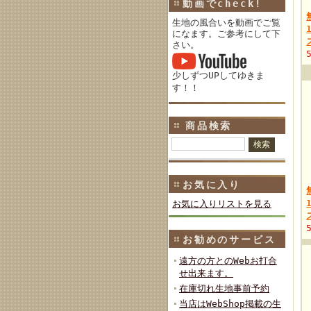
動画でcheck!
生地の風合いを動画でご覧
になます。ご参考にして下
さい。
少しずつUPしてゆきま
す！！
商品検索
お気に入り
お気に入りリストを見る
お勧めのサービス
遠方の方とのWebお打合
せ出来ます。
在庫切れ生地事前予約
当店はWebShop掲載の生