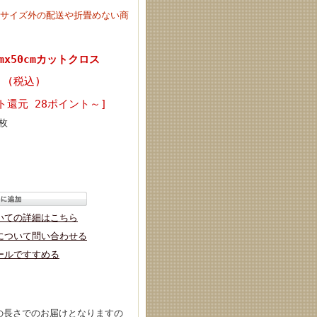
定サイズ外の配送や折畳めない商
cmx50cmカットクロス
円 (税込)
ト還元 28ポイント～]
枚
いての詳細はこちら
について問い合わせる
ールですすめる
の長さでのお届けとなりますの