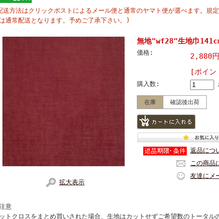
配送方法はクリックポストによるメール便と通常のヤマト便が選べます。規
は通常配送となります。予めご了承下さい。)
無地"wf28"生地巾141
価格:
2,880
[ポイン
購入数:
在庫
確認後出荷
返品につ
この商品
友達にメ
拡大表示
注意
ットクロスをまとめ買いされた場合、生地はカットせずご希望数のトータル