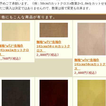
予めご了承願います。 (例：50cmのカットクロスx数量2=1.0mをカット
だご購入は決定ではありませんので、数量は後で変更も出来ます。
他にもこんな商品が有ります。
無地"wf5"生地巾
無地"wf2"生地巾
141cmx50ｃｍカットク
141cmx1mカットクロ
ロス
ス
2,880円(税込)
5,760円(税込)
無地"wf6"生地巾
141cmx50cmカット
ス
2,880円(税込)