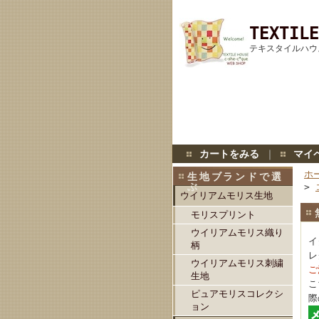
TEXTILE
テキスタイルハウ
カートをみる
｜
マイ
ホ
生地ブランドで選
ぶ
>
ウイリアムモリス生地
モリスプリント
ウイリアムモリス織り
イ
柄
レ
ウイリアムモリス刺繍
ご
生地
こ
ピュアモリスコレクシ
際
ョン