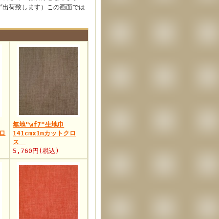
せず出荷致します）この画面では
無地"wf7"生地巾
クロ
141cmx1mカットクロ
ス
5,760円(税込)