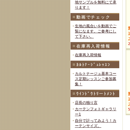
地サンプルを無料にて承
ります！
動画でチェック
生地の風合いを動画でご
覧になます。ご参考にし
て下さい。
在庫再入荷情報
在庫再入荷情報
ｶﾙﾄﾅｰｼﾞｭﾚｯｽﾝ
カルトナージュ基本コー
ス定期レッスンご参加募
集！
ｳｲﾝﾄﾞｳﾄﾘーﾄﾒﾝﾄ
店長の独り言
カーテンフォトギャラリ
ー1
自分で計ってみよう！カ
ーテンサイズ。