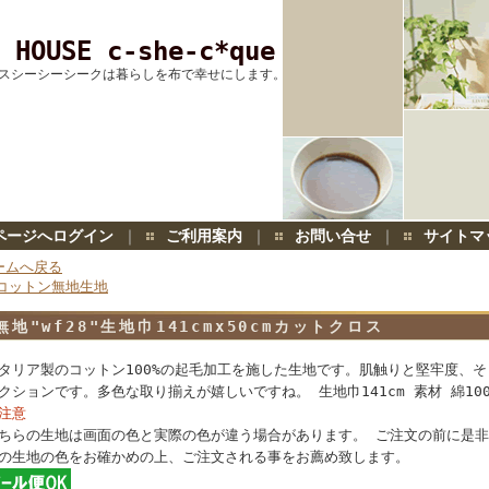
 HOUSE c-she-c*que
スシーシーシークは暮らしを布で幸せにします。
ページへログイン
｜
ご利用案内
｜
お問い合せ
｜
サイトマ
ームへ戻る
コットン無地生地
無地"wf28"生地巾141cmx50cmカットクロス
タリア製のコットン100%の起毛加工を施した生地です。肌触りと堅牢度、
クションです。多色な取り揃えが嬉しいですね。 生地巾141cm 素材 綿100
注意
ちらの生地は画面の色と実際の色が違う場合があります。 ご注文の前に是
の生地の色をお確かめの上、ご注文される事をお薦め致します。