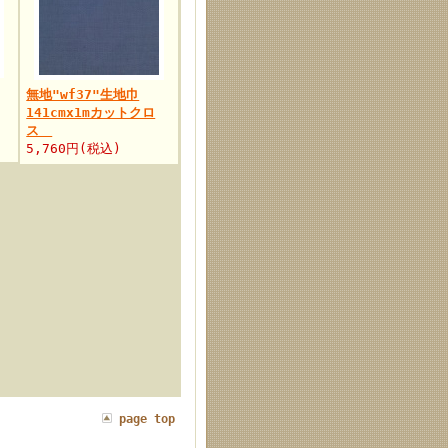
無地"wf37"生地巾
141cmx1mカットクロ
ス
5,760円(税込)
page top