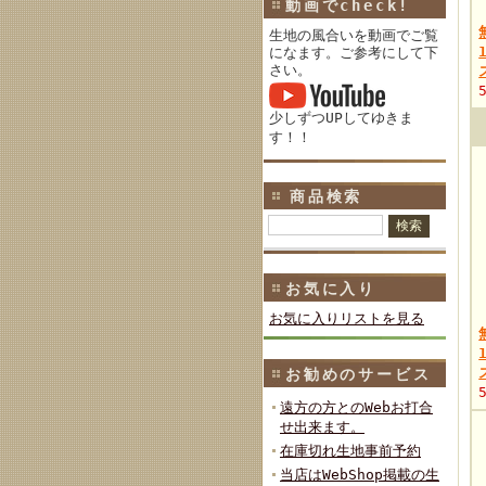
動画でcheck!
生地の風合いを動画でご覧
になます。ご参考にして下
さい。
少しずつUPしてゆきま
す！！
商品検索
お気に入り
お気に入りリストを見る
お勧めのサービス
遠方の方とのWebお打合
せ出来ます。
在庫切れ生地事前予約
当店はWebShop掲載の生