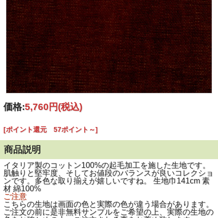
価格:
5,760円
(税込)
[ポイント還元 57ポイント～]
商品説明
イタリア製のコットン100%の起毛加工を施した生地です。
肌触りと堅牢度、そしてお値段のバランスが良いコレクショ
ンです。多色な取り揃えが嬉しいですね。 生地巾141cm 素
材 綿100%
ご注意
こちらの生地は画面の色と実際の色が違う場合があります。
ご注文の前に是非無料サンプルをご希望の上、実際の生地の