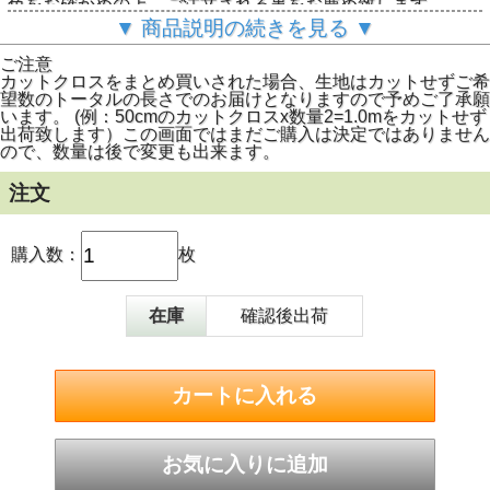
色をお確かめの上、ご注文される事をお薦め致します。
▼ 商品説明の続きを見る ▼
(配送方法はクリックポストによるメール便と通常のヤマト
ご注意
便が選べます。規定サイズ外の配送や折畳めない商品は通常
カットクロスをまとめ買いされた場合、生地はカットせずご希
配送となります。予めご了承下さい。)
望数のトータルの長さでのお届けとなりますので予めご了承願
います。 (例：50cmのカットクロスx数量2=1.0mをカットせず
出荷致します）この画面ではまだご購入は決定ではありません
ので、数量は後で変更も出来ます。
注文
購入数：
枚
在庫
確認後出荷