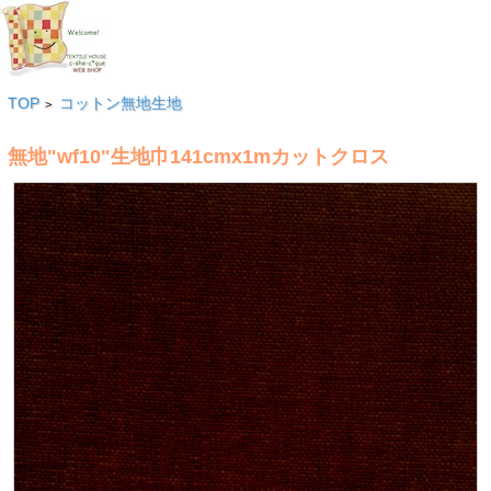
TOP
コットン無地生地
>
無地"wf10"生地巾141cmx1mカットクロス