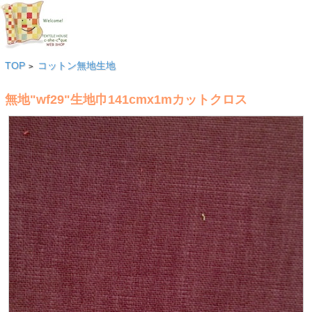
TOP
コットン無地生地
>
無地"wf29"生地巾141cmx1mカットクロス