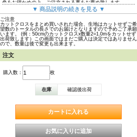
色をお確かめの上、ご注文される事をお薦め致します。
▼ 商品説明の続きを見る ▼
(配送方法はクリックポストによるメール便と通常のヤマト
ご注意
便が選べます。規定サイズ外の配送や折畳めない商品は通常
カットクロスをまとめ買いされた場合、生地はカットせずご希
配送となります。予めご了承下さい。)
望数のトータルの長さでのお届けとなりますので予めご了承願
います。 (例：50cmのカットクロスx数量2=1.0mをカットせず
出荷致します）この画面ではまだご購入は決定ではありません
ので、数量は後で変更も出来ます。
注文
購入数：
枚
在庫
確認後出荷