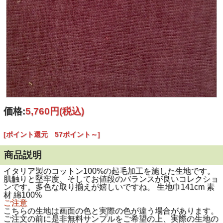
価格:
5,760円
(税込)
[ポイント還元 57ポイント～]
商品説明
イタリア製のコットン100%の起毛加工を施した生地です。
肌触りと堅牢度、そしてお値段のバランスが良いコレクショ
ンです。多色な取り揃えが嬉しいですね。 生地巾141cm 素
材 綿100%
ご注意
こちらの生地は画面の色と実際の色が違う場合があります。
ご注文の前に是非無料サンプルをご希望の上、実際の生地の